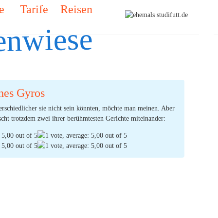
e
Tarife
Reisen
enwiese
hes Gyros
rschiedlicher sie nicht sein könnten, möchte man meinen. Aber
cht trotzdem zwei ihrer berühmtesten Gerichte miteinander:
ben und Gyros aus Griechenland.
(Ø:
5,00
durch 1 Stimmen) |
4
Kommentare