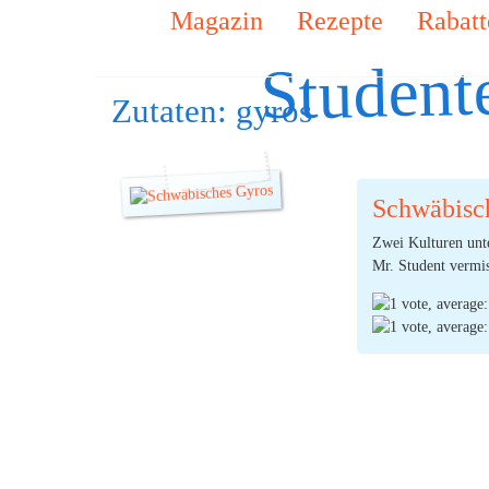
Magazin
Rezepte
Rabatt
Student
Zutaten:
gyros
Schwäbisc
Zwei Kulturen unte
Mr. Student vermis
Spätzle aus Schwa