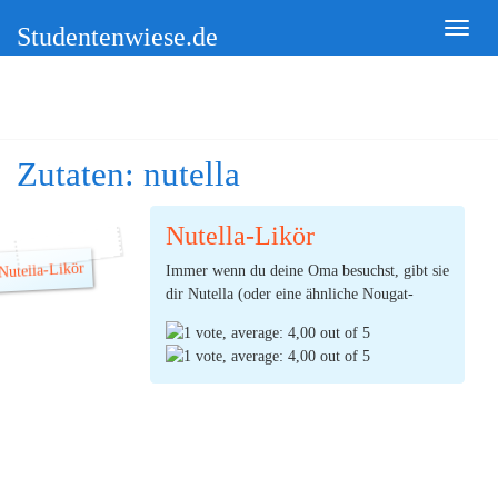
Studentenwiese.de
Zutaten:
nutella
Nutella-Likör
Immer wenn du deine Oma besuchst, gibt sie
dir Nutella (oder eine ähnliche Nougat-
Creme) mit? Die Nutella-Gläser stapeln sich
schon im Kühlschrank deiner
Studentenbude? Dann solltest du dieses
Rezept für einen leckeren Nutella-Likör –
dessen Ähnlichkeit zu
Baileys
nicht zu
(Ø:
4,00
bestreiten ist – auspro...
durch 1 Stimmen) |
6
Kommentare