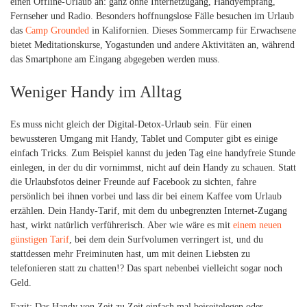
einen Offline-Urlaub an: ganz ohne Internetzugang, Handyempfang,
Fernseher und Radio. Besonders hoffnungslose Fälle besuchen im Urlaub
das
Camp Grounded
in Kalifornien. Dieses Sommercamp für Erwachsene
bietet Meditationskurse, Yogastunden und andere Aktivitäten an, während
das Smartphone am Eingang abgegeben werden muss.
Weniger Handy im Alltag
Es muss nicht gleich der Digital-Detox-Urlaub sein. Für einen
bewussteren Umgang mit Handy, Tablet und Computer gibt es einige
einfach Tricks. Zum Beispiel kannst du jeden Tag eine handyfreie Stunde
einlegen, in der du dir vornimmst, nicht auf dein Handy zu schauen. Statt
die Urlaubsfotos deiner Freunde auf Facebook zu sichten, fahre
persönlich bei ihnen vorbei und lass dir bei einem Kaffee vom Urlaub
erzählen. Dein Handy-Tarif, mit dem du unbegrenzten Internet-Zugang
hast, wirkt natürlich verführerisch. Aber wie wäre es mit
einem neuen
günstigen Tarif
, bei dem dein Surfvolumen verringert ist, und du
stattdessen mehr Freiminuten hast, um mit deinen Liebsten zu
telefonieren statt zu chatten!? Das spart nebenbei vielleicht sogar noch
Geld.
Fazit: Das Handy von Zeit zu Zeit einfach mal beiseitelegen oder