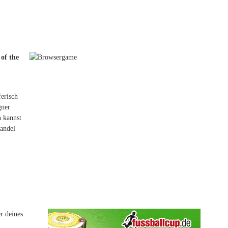
of the
ferisch
gner
n kannst
Handel
r deines