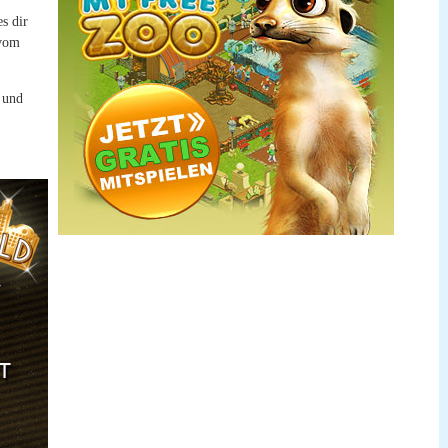
s dir
 vom
 und