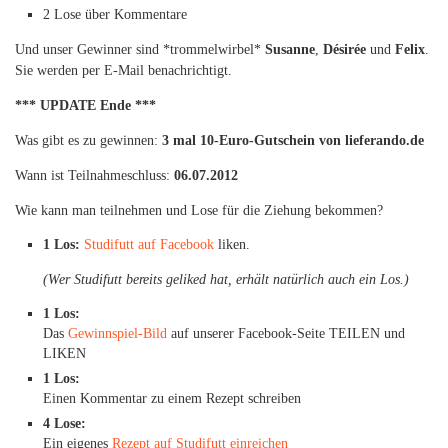
2 Lose über Kommentare
Und unser Gewinner sind *trommelwirbel*
Susanne
,
Désirée
und
Felix
.
Sie werden per E-Mail benachrichtigt.
*** UPDATE Ende ***
Was gibt es zu gewinnen:
3 mal 10-Euro-Gutschein von lieferando.de
Wann ist Teilnahmeschluss:
06.07.2012
Wie kann man teilnehmen und Lose für die Ziehung bekommen?
1 Los:
Studifutt auf Facebook
liken.
(Wer Studifutt bereits geliked hat, erhält natürlich auch ein Los.)
1 Los:
Das
Gewinnspiel-Bild
auf unserer Facebook-Seite TEILEN und
LIKEN
1 Los:
Einen Kommentar zu einem Rezept schreiben
4 Lose:
Ein eigenes
Rezept auf Studifutt einreichen