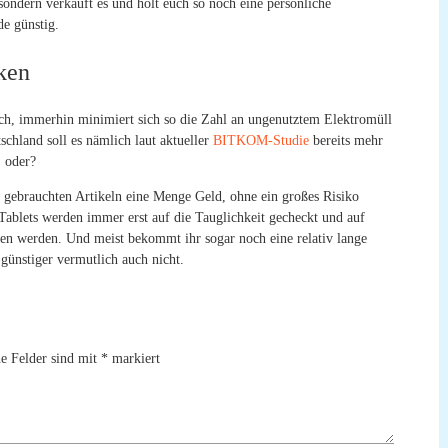
 sondern verkauft es und holt euch so noch eine persönliche
de günstig.
ken
h, immerhin minimiert sich so die Zahl an ungenutztem Elektromüll
schland soll es nämlich laut aktueller
BITKOM-Studie
bereits mehr
, oder?
on gebrauchten Artikeln eine Menge Geld, ohne ein großes Risiko
ablets werden immer erst auf die Tauglichkeit gecheckt und auf
en werden. Und meist bekommt ihr sogar noch eine relativ lange
günstiger vermutlich auch nicht.
he Felder sind mit
*
markiert