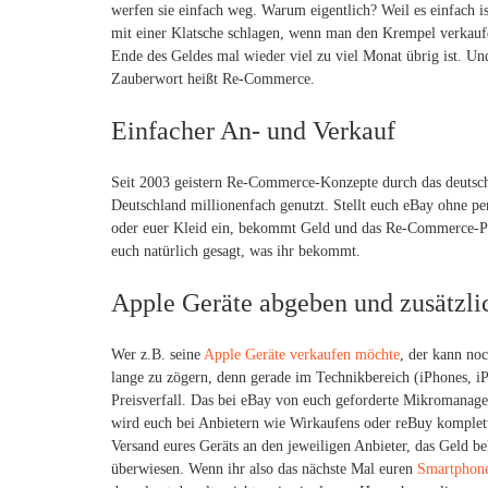
werfen sie einfach weg. Warum eigentlich? Weil es einfach i
mit einer Klatsche schlagen, wenn man den Krempel verkaufe
Ende des Geldes mal wieder viel zu viel Monat übrig ist. Un
Zauberwort heißt Re-Commerce.
Einfacher An- und Verkauf
Seit 2003 geistern Re-Commerce-Konzepte durch das deutsche 
Deutschland millionenfach genutzt. Stellt euch eBay ohne p
oder euer Kleid ein, bekommt Geld und das Re-Commerce-Po
euch natürlich gesagt, was ihr bekommt.
Apple Geräte abgeben und zusätzli
Wer z.B. seine
Apple Geräte verkaufen möchte
, der kann noc
lange zu zögern, denn gerade im Technikbereich (iPhones, iP
Preisverfall. Das bei eBay von euch geforderte Mikromanag
wird euch bei Anbietern wie Wirkaufens oder reBuy komplet
Versand eures Geräts an den jeweiligen Anbieter, das Geld 
überwiesen. Wenn ihr also das nächste Mal euren
Smartphone