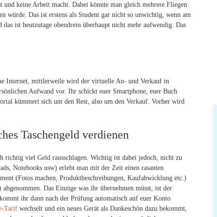
st und keine Arbeit macht. Dabei könnte man gleich mehrere Fliegen
n würde. Das ist erstens als Student gar nicht so unwichtig, wenn am
d das ist heutzutage obendrein überhaupt nicht mehr aufwendig. Das
Internet, mittlerweile wird der virtuelle An- und Verkauf in
ersönlichen Aufwand vor. Ihr schickt euer Smartphone, euer Buch
rtal kümmert sich um den Rest, also um den Verkauf. Vorher wird
ches Taschengeld verdienen
h richtig viel Geld rausschlagen. Wichtig ist dabei jedoch, nicht zu
ads, Notebooks usw) erlebt man mit der Zeit einen rasanten
ement (Fotos machen, Produktbeschreibungen, Kaufabwicklung etc.)
t abgenommen. Das Einzige was ihr übernehmen müsst, ist der
bekommt ihr dann nach der Prüfung automatisch auf euer Konto
-Tarif
wechselt und ein neues Gerät als Dankeschön dazu bekommt,