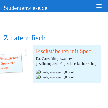
Studentenwiese.de
Zutaten:
fisch
Fischstäbchen mit Speck und Zwiebeln
Das Ganze klingt zwar etwas
gewöhnungsbedürftig, schmeckt aber richtig
gut. Die Zwiebeln und der Speck geben dem
Fisch eine gute Würze. Mr. Student gibt
einen Daumen hoch!
(Ø:
5,00
durch 1 Stimmen) |
2
Kommentare