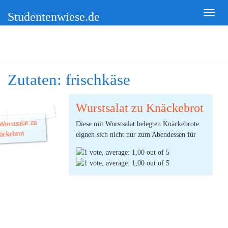
Studentenwiese.de
Zutaten:
frischkäse
Wurstsalat zu Knäckebrot
Diese mit Wurstsalat belegten Knäckebrote
eignen sich nicht nur zum Abendessen für
euch selbst. Man kann sie auch servieren,
wenn man Kommilitonen oder andere
Freunde zu Gast hat. Dazu bereit man
einfach die Knäckebrote mit Frischkäse und
Kräutern vor und stellt die Schüssel mit dem
(Ø:
1,00
Wurstsalat daneben.
durch 1 Stimmen) |
3
Kommentare