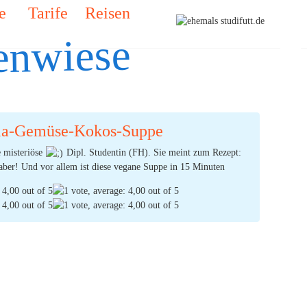
e
Tarife
Reisen
enwiese
ia-Gemüse-Kokos-Suppe
e misteriöse
Dipl. Studentin (FH). Sie meint zum Rezept:
t aber! Und vor allem ist diese vegane Suppe in 15 Minuten
sonen satt, schmeckt auch kalt und l...
(Ø:
4,00
durch 1 Stimmen) |
2
Kommentare