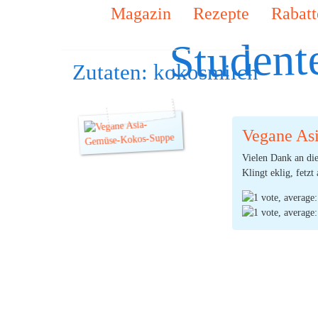
Magazin
Rezepte
Rabatt
Student
Zutaten:
kokosmilch
Vegane As
Vielen Dank an di
Klingt eklig, fetz
fertig, macht 4 Per