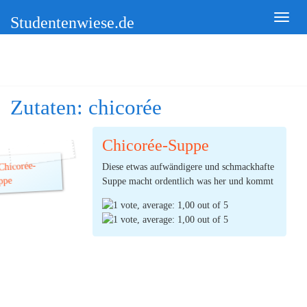
Studentenwiese.de
Zutaten:
chicorée
Chicorée-Suppe
Diese etwas aufwändigere und schmackhafte
Suppe macht ordentlich was her und kommt
trotzdem nicht zu teuer. Zusammen mit der
Studenten-Pute
lässt sich daraus ein
besonderes 2-Gänge-Menü für vier Personen
zubereiten.
(Ø:
1,00
durch 1 Stimmen) |
3
Kommentare