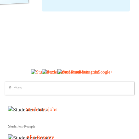
einem asiatischen Restaurant auch bekommt.
Na dann mögen Ying und Yang uns
Studenten beistehen.
(Ø:
2,00
durch 1 Stimmen) |
8
Kommentare
Studentenjobs
Studenten-Rezepte
Alle Rezepte