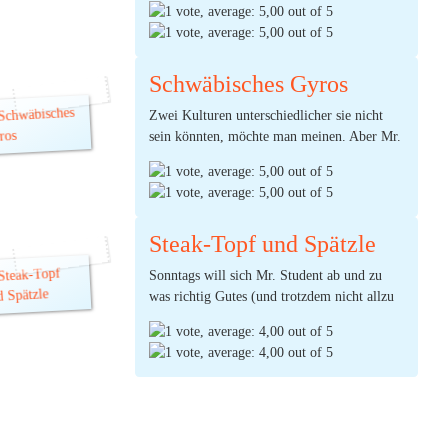
Döner gabs schon gestern, also entscheidet er
sich für Chicken und Curry. The Indian style
of cooking.
Schwäbisches Gyros
(Ø:
5,00
Zwei Kulturen unterschiedlicher sie nicht
durch 1 Stimmen)
sein könnten, möchte man meinen. Aber Mr.
Student vermischt trotzdem zwei ihrer
berühmtesten Gerichte miteinander: Spätzle
aus Schwaben und Gyros aus Griechenland.
Steak-Topf und Spätzle
(Ø:
5,00
Sonntags will sich Mr. Student ab und zu
durch 1 Stimmen) |
4
Kommentare
was richtig Gutes (und trotzdem nicht allzu
aufwändiges) kochen. Und so hat er sich
dieses Mal für eine Art Geschnetzeltes
namens „Steak-Topf“ entschieden. Denn er
hatte vom letzten Grillen noch etwas Fleisch
übrig. Yammi!
(Ø:
4,00
durch 1 Stimmen) |
1
Kommentar