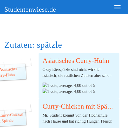
Studentenwiese.de
Zutaten:
spätzle
Asiatisches Curry-Huhn
Okay Eierspätzle sind nicht wirklich
asiatisch, die restlichen Zutaten aber schon
eher. Curry wird meist mit Indien verbunden
und China-Gemüse, wie der Name schon
sagt, mit China. Außerdem ist Mr. Student
auch kein besserer Name eingefallen.
Curry-Chicken mit Spätzle
(Ø:
4,00
Mr. Student kommt von der Hochschule
durch 1 Stimmen) |
2
Kommentare
nach Hause und hat richtig Hunger. Fleisch
mit guter Beilage soll es heute sein . Hmm