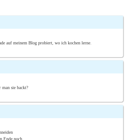
ade auf meinem Blog probiert, wo ich kochen lerne.
r man sie backt?
hneiden
 am Ende noch