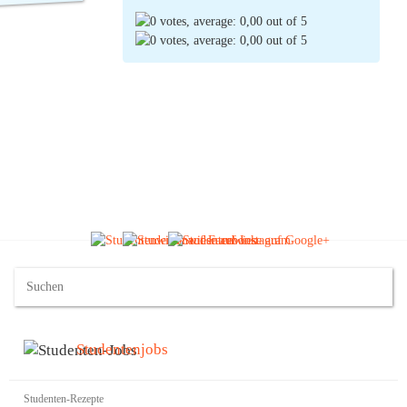
Cheeseburger. Deshalb springt Mr. Student
mit auf den Zug und versucht sich auch
einmal daran. Sein Cheesy ist wahrscheinlich
sogar noch ein Stück weit gesünder als die
vor Fett triefenden Burger der Fastfood-
(Ø:
0,00
Industrie.
durch 0 Stimmen) |
1
Kommentar
Studentenjobs
Studenten-Rezepte