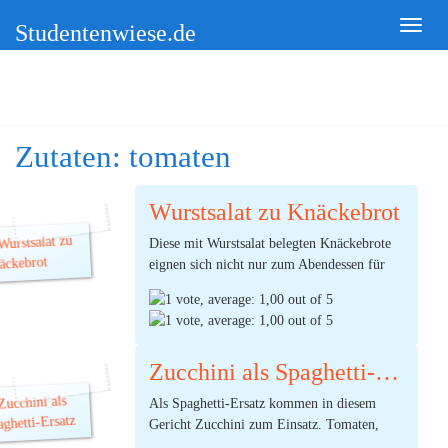
Studentenwiese.de
Zutaten:
tomaten
Wurstsalat zu Knäckebrot
Diese mit Wurstsalat belegten Knäckebrote
eignen sich nicht nur zum Abendessen für
euch selbst. Man kann sie auch servieren,
wenn man Kommilitonen oder andere
Freunde zu Gast hat. Dazu bereit man
einfach die Knäckebrote mit Frischkäse und
Zucchini als Spaghetti-Ersatz
Kräutern vor und stellt die Schüssel mit dem
(Ø:
1,00
Wurstsalat daneben.
Als Spaghetti-Ersatz kommen in diesem
durch 1 Stimmen) |
3
Kommentare
Gericht Zucchini zum Einsatz. Tomaten,
Zwiebeln und Knoblauch runden das