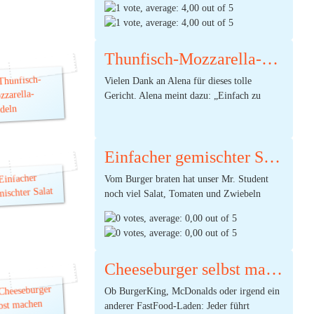
Geschmackserlebnis ab. Eine gute Mischung
aus echten Spaghetti und den Zucchini-
Spaghetti wäre auch nicht verkehrt. Denn
Thunfisch-Mozzarella-Nudeln
Kohlenhydrate sind wichtige Energie-
(Ø:
4,00
Lieferanten für unsere Studenten-Gehirne.
Vielen Dank an Alena für dieses tolle
durch 1 Stimmen) |
3
Kommentare
Gericht. Alena meint dazu: „Einfach zu
machendes Gericht! Nudelwasser am besten
schon als erstes aufstellen und Nudeln
kochen.“ Mr. Student wünscht einen guten
Einfacher gemischter Salat
Appetit.
Vom Burger braten hat unser Mr. Student
noch viel Salat, Tomaten und Zwiebeln
übrig. Und was kann man besseres aus Salat
machen als Salat!? Man weiß es nicht. Denn
(Ø:
5,00
irgendwann ist auch dieser kleine Salatkopf
durch 1 Stimmen) |
8
Kommentare
einmal geboren worden. Er wurde größer
Cheeseburger selbst machen
und größer und dachte nicht im Traum
(Ø:
0,00
daran, einmal als Beilage für einen Burger
Ob BurgerKing, McDonalds oder irgend ein
durch 0 Stimmen)
zu enden. Nun, sei es drum, jetzt kann er ja
anderer FastFood-Laden: Jeder führt
end...